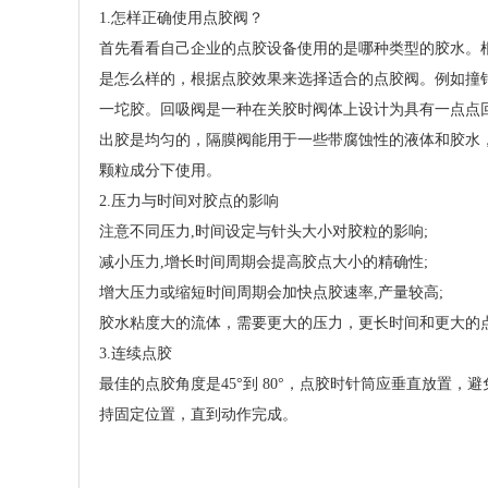
1.怎样正确使用点胶阀？
首先看看自己企业的点胶设备使用的是哪种类型的胶水。
是怎么样的，根据点胶效果来选择适合的点胶阀。例如撞
一坨胶。回吸阀是一种在关胶时阀体上设计为具有一点点
出胶是均匀的，隔膜阀能用于一些带腐蚀性的液体和胶水
颗粒成分下使用。
2.压力与时间对胶点的影响
注意不同压力,时间设定与针头大小对胶粒的影响;
减小压力,增长时间周期会提高胶点大小的精确性;
增大压力或缩短时间周期会加快点胶速率,产量较高;
胶水粘度大的流体，需要更大的压力，更长时间和更大的
3.连续点胶
最佳的点胶角度是45°到 80°，点胶时针筒应垂直放置
持固定位置，直到动作完成。