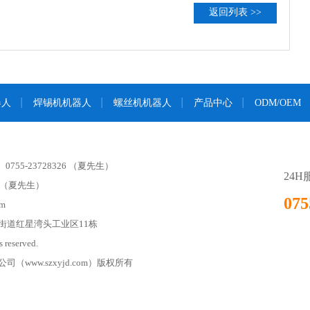
返回列表 >>
器人
焊锡机机器人
螺丝机机器人
产品中心
ODM/OEM
 0755-23728326 （夏先生）
24
4 （夏先生）
075
m
街道红星湾头工业区11栋
 reserved.
www.szxyjd.com）版权所有