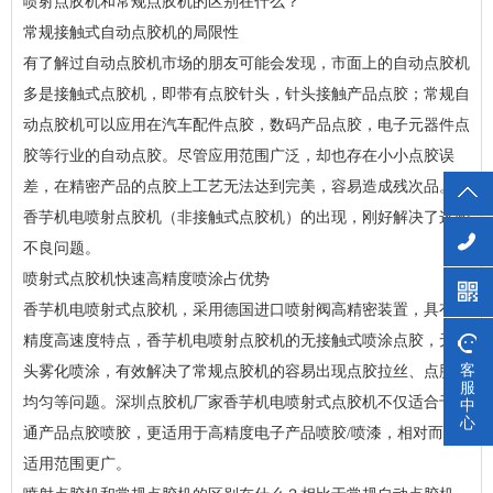
喷射点胶机和常规点胶机的区别在什么？
常规接触式自动点胶机的局限性
有了解过自动点胶机市场的朋友可能会发现，市面上的自动点胶机
多是接触式点胶机，即带有点胶针头，针头接触产品点胶；常规自
动点胶机可以应用在汽车配件点胶，数码产品点胶，电子元器件点
胶等行业的自动点胶。尽管应用范围广泛，却也存在小小点胶误
差，在精密产品的点胶上工艺无法达到完美，容易造成残次品。而
香芋机电喷射点胶机（非接触式点胶机）的出现，刚好解决了这些
不良问题。
喷射式点胶机快速高精度喷涂占优势
香芋机电喷射式点胶机，采用德国进口喷射阀高精密装置，具有高
精度高速度特点，香芋机电喷射点胶机的无接触式喷涂点胶，无针
客
头雾化喷涂，有效解决了常规点胶机的容易出现点胶拉丝、点胶不
服
均匀等问题。深圳点胶机厂家香芋机电喷射式点胶机不仅适合于普
中
心
通产品点胶喷胶，更适用于高精度电子产品喷胶/喷漆，相对而言
适用范围更广。